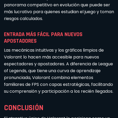
panorama competitivo en evolución que puede ser
más lucrativo para quienes estudian el juego y toman
riesgos calculados.
ENTRADA MÁS FÁCIL PARA NUEVOS
APOSTADORES
Las mecánicas intuitivas y los gráficos limpios de
Valorant lo hacen más accesible para nuevos
espectadores y apostadores. A diferencia de League
of Legends, que tiene una curva de aprendizaje
pronunciada, Valorant combina elementos
familiares de FPS con capas estratégicas, facilitando
su comprensión y participación a los recién llegados.
CONCLUSIÓN