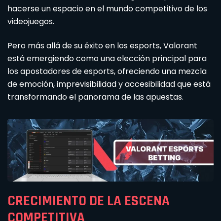
hacerse un espacio en el mundo competitivo de los
videojuegos.
Pero más allá de su éxito en los esports, Valorant
está emergiendo como una elección principal para
los apostadores de esports, ofreciendo una mezcla
de emoción, imprevisibilidad y accesibilidad que está
transformando el panorama de las apuestas.
CRECIMIENTO DE LA ESCENA
COMPETITIVA