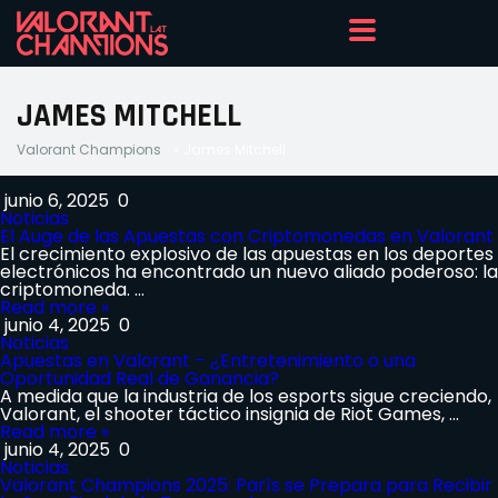
JAMES MITCHELL
Valorant Champions
»
James Mitchell
junio 6, 2025
0
Noticias
El Auge de las Apuestas con Criptomonedas en Valorant
El crecimiento explosivo de las apuestas en los deportes
electrónicos ha encontrado un nuevo aliado poderoso: la
criptomoneda. ...
Read more »
junio 4, 2025
0
Noticias
Apuestas en Valorant – ¿Entretenimiento o una
Oportunidad Real de Ganancia?
A medida que la industria de los esports sigue creciendo,
Valorant, el shooter táctico insignia de Riot Games, ...
Read more »
junio 4, 2025
0
Noticias
Valorant Champions 2025: París se Prepara para Recibir