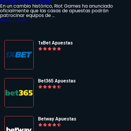
Salvaguardas Incluidas
En un cambio histórico, Riot Games ha anunciado
oficialmente que las casas de apuestas podrán
patrocinar equipos de ...
Read more »
1xBet Apuestas
Bet365 Apuestas
Betway Apuestas