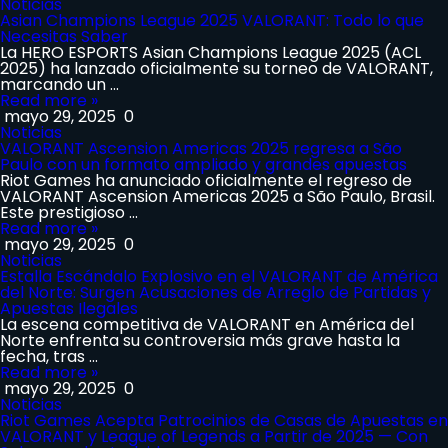
Noticias
Asian Champions League 2025 VALORANT: Todo lo que
Necesitas Saber
La HERO ESPORTS Asian Champions League 2025 (ACL
2025) ha lanzado oficialmente su torneo de VALORANT,
marcando un ...
Read more »
mayo 29, 2025
0
Noticias
VALORANT Ascension Americas 2025 regresa a São
Paulo con un formato ampliado y grandes apuestas
Riot Games ha anunciado oficialmente el regreso de
VALORANT Ascension Americas 2025 a São Paulo, Brasil.
Este prestigioso ...
Read more »
mayo 29, 2025
0
Noticias
Estalla Escándalo Explosivo en el VALORANT de América
del Norte: Surgen Acusaciones de Arreglo de Partidas y
Apuestas Ilegales
La escena competitiva de VALORANT en América del
Norte enfrenta su controversia más grave hasta la
fecha, tras ...
Read more »
mayo 29, 2025
0
Noticias
Riot Games Acepta Patrocinios de Casas de Apuestas en
VALORANT y League of Legends a Partir de 2025 — Con