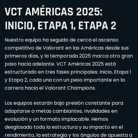
VCT AMÉRICAS 2025:
INICIO, ETAPA 1, ETAPA 2
Nuestro equipo ha seguido de cerca el ascenso
competitivo de Valorant en las Américas desde sus
primeros días, y la temporada 2025 marca otro gran
paso hacia adelante. VCT Américas 2025 está
estructurado en tres fases principales: Inicio, Etapa 1
y Etapa 2, cada una con un peso importante en la
carrera hacia el Valorant Champions.
Los equipos estarán bajo presión constante para
adaptarse a metas cambiantes, rivalidades en
evolución y un formato implacable. Hemos
desglosado toda la estructura y su impacto en el
rendimiento, la estrategia y los ángulos de apuesta a