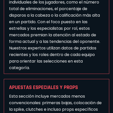
individuales de los jugadores, como el número
total de eliminaciones, el porcentaje de
disparos a la cabeza o la calificación más alta
en un partido. Con el foco puesto en las
estrellas y los especialistas por rol, estos
mercados premian la atención al estado de
forma actual y a las tendencias del oponente.
Nuestros expertos utilizan datos de partidos
recientes y los roles dentro de cada equipo
para orientar las selecciones en esta
categoría.
APUESTAS ESPECIALES Y PROPS
Esta sección incluye mercados menos
convencionales: primeras bajas, colocación de
la spike, clutches e incluso props específicos