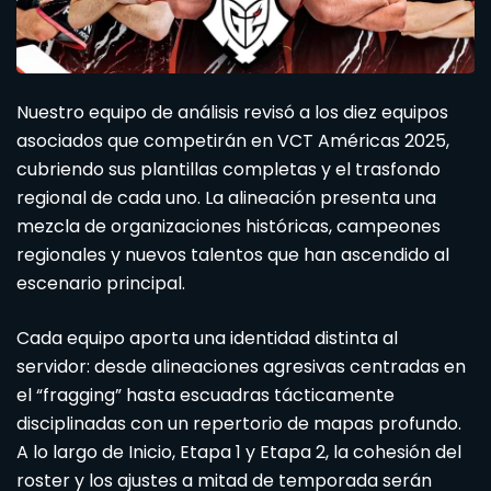
Nuestro equipo de análisis revisó a los diez equipos
asociados que competirán en VCT Américas 2025,
cubriendo sus plantillas completas y el trasfondo
regional de cada uno. La alineación presenta una
mezcla de organizaciones históricas, campeones
regionales y nuevos talentos que han ascendido al
escenario principal.
Cada equipo aporta una identidad distinta al
servidor: desde alineaciones agresivas centradas en
el “fragging” hasta escuadras tácticamente
disciplinadas con un repertorio de mapas profundo.
A lo largo de Inicio, Etapa 1 y Etapa 2, la cohesión del
roster y los ajustes a mitad de temporada serán