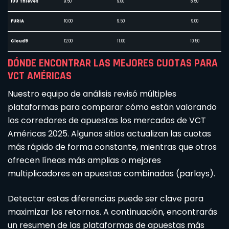
100 Thieves
9.50
9.00
8.50
FURIA
10.00
9.50
9.00
Cloud9
12.00
11.00
10.50
DÓNDE ENCONTRAR LAS MEJORES CUOTAS PARA
VCT AMÉRICAS
Nuestro equipo de análisis revisó múltiples
plataformas para comparar cómo están valorando
los corredores de apuestas los mercados de VCT
Américas 2025. Algunos sitios actualizan las cuotas
más rápido de forma constante, mientras que otros
ofrecen líneas más amplias o mejores
multiplicadores en apuestas combinadas (parlays).
Detectar estas diferencias puede ser clave para
maximizar los retornos. A continuación, encontrarás
un resumen de las plataformas de apuestas más