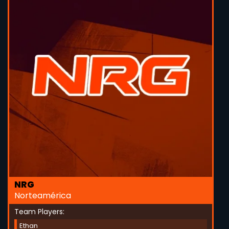
NRG
Norteamérica
Team Players:
Ethan