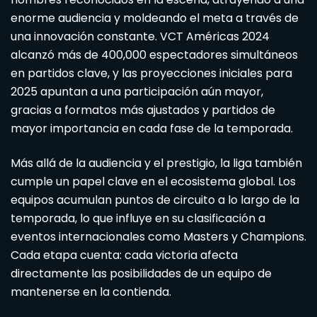
enorme audiencia y moldeando el meta a través de
una innovación constante. VCT Américas 2024
alcanzó más de 400,000 espectadores simultáneos
en partidos clave, y las proyecciones iniciales para
2025 apuntan a una participación aún mayor,
gracias a formatos más ajustados y partidos de
mayor importancia en cada fase de la temporada.
Más allá de la audiencia y el prestigio, la liga también
cumple un papel clave en el ecosistema global. Los
equipos acumulan puntos de circuito a lo largo de la
temporada, lo que influye en su clasificación a
eventos internacionales como Masters y Champions.
Cada etapa cuenta: cada victoria afecta
directamente las posibilidades de un equipo de
mantenerse en la contienda.