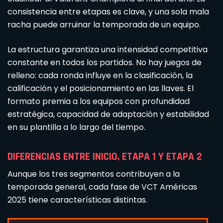
consistencia entre etapas es clave, y una sola mala
racha puede arruinar la temporada de un equipo.
La estructura garantiza una intensidad competitiva
constante en todos los partidos. No hay juegos de
relleno: cada ronda influye en la clasificación, la
calificación y el posicionamiento en las llaves. El
formato premia a los equipos con profundidad
estratégica, capacidad de adaptación y estabilidad
en su plantilla a lo largo del tiempo.
DIFERENCIAS ENTRE INICIO, ETAPA 1 Y ETAPA 2
Aunque los tres segmentos contribuyen a la
temporada general, cada fase de VCT Américas
2025 tiene características distintas.