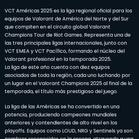
VCT Américas 2025 es la liga regional oficial para los
equipos de Valorant de América del Norte y del Sur
que compiten en el circuito global Valorant
Champions Tour de Riot Games. Representa una de
las tres principales ligas internacionales, junto con
VCT EMEA y VCT Pacífico, formando el núcleo del
Valorant profesional en la temporada 2025.
La liga de este año cuenta con diez equipos
asociados de toda la región, cada uno luchando por
un lugar en el Valorant Champions 2025 al final de la
temporada, el título más prestigioso del juego.
La liga de las Américas se ha convertido en una
potencia, produciendo campeones mundiales
anteriores y contendientes de alto nivel en los
playoffs. Equipos como LOUD, NRG y Sentinels ya son
nombres reconocidos en la escena, atrayendo a una