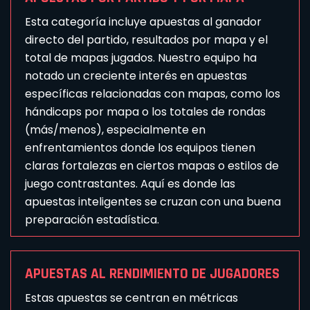
Esta categoría incluye apuestas al ganador
directo del partido, resultados por mapa y el
total de mapas jugados. Nuestro equipo ha
notado un creciente interés en apuestas
específicas relacionadas con mapas, como los
hándicaps por mapa o los totales de rondas
(más/menos), especialmente en
enfrentamientos donde los equipos tienen
claras fortalezas en ciertos mapas o estilos de
juego contrastantes. Aquí es donde las
apuestas inteligentes se cruzan con una buena
preparación estadística.
APUESTAS AL RENDIMIENTO DE JUGADORES
Estas apuestas se centran en métricas