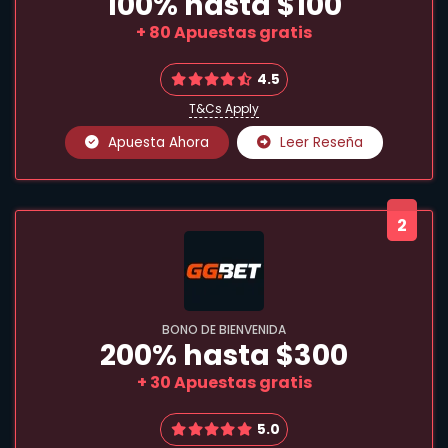
100% hasta $100
Equipos Participantes
+ 80 Apuestas gratis
Calendario de VCT Américas 2025
4.5
Calendario del Torneo de Inicio
T&Cs Apply
Stage 1 Schedule
Apuesta Ahora
Leer Reseña
Partidos de la Fase de Grupos
Partidos de los Playoffs
2
Calendario de la Etapa 2
Partidos de la Fase de Grupos
Partidos de los Playoffs
BONO DE BIENVENIDA
200% hasta $300
Formato de VCT Américas 2025
Formato de Inicio
+ 30 Apuestas gratis
Formato de la Etapa 1
5.0