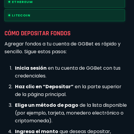
ETHEREUM
LITECOIN
CÓMO DEPOSITAR FONDOS
Agregar fondos a tu cuenta de GGBet es rápido y
sencillo. Sigue estos pasos:
Inicia sesión
en tu cuenta de GGBet con tus
credenciales.
Haz clic en “Depositar”
en la parte superior
de la página principal.
Elige un método de pago
de la lista disponible
(por ejemplo, tarjeta, monedero electrónico o
criptomoneda).
Ingresa el monto
que deseas depositar,