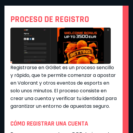
PROCESO DE REGISTRO
Registrarse en GGBet es un proceso sencillo
y rápido, que te permite comenzar a apostar
en Valorant y otros eventos de esports en
solo unos minutos. El proceso consiste en
crear una cuenta y verificar tu identidad para
garantizar un entorno de apuestas seguro.
CÓMO REGISTRAR UNA CUENTA