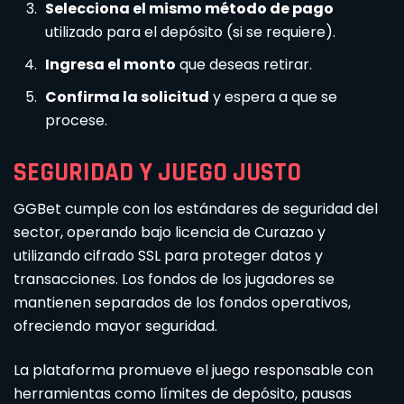
Selecciona el mismo método de pago
utilizado para el depósito (si se requiere).
Ingresa el monto
que deseas retirar.
Confirma la solicitud
y espera a que se
procese.
SEGURIDAD Y JUEGO JUSTO
GGBet cumple con los estándares de seguridad del
sector, operando bajo licencia de Curazao y
utilizando cifrado SSL para proteger datos y
transacciones. Los fondos de los jugadores se
mantienen separados de los fondos operativos,
ofreciendo mayor seguridad.
La plataforma promueve el juego responsable con
herramientas como límites de depósito, pausas