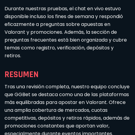
Durante nuestras pruebas, el chat en vivo estuvo
disponible incluso los fines de semana y respondió
eficazmente a preguntas sobre apuestas en
Valorant y promociones. Además, la sección de
preguntas frecuentes está bien organizada y cubre
temas como registro, verificación, depósitos y
retiros.
RESUMEN
Tras una revisión completa, nuestro equipo concluye
que GGBet se destaca como una de las plataformas
más equilibradas para apostar en Valorant. Ofrece
una amplia cobertura de mercados, cuotas
competitivas, depósitos y retiros rápidos, además de
promociones constantes que aportan valor,
especialmente durante eventos importantes.