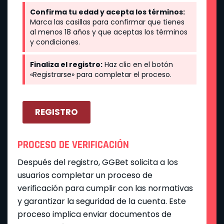
Confirma tu edad y acepta los términos:
Marca las casillas para confirmar que tienes
al menos 18 años y que aceptas los términos
y condiciones.
Finaliza el registro:
Haz clic en el botón
«Registrarse» para completar el proceso.
REGISTRO
PROCESO DE VERIFICACIÓN
Después del registro, GGBet solicita a los
usuarios completar un proceso de
verificación para cumplir con las normativas
y garantizar la seguridad de la cuenta. Este
proceso implica enviar documentos de