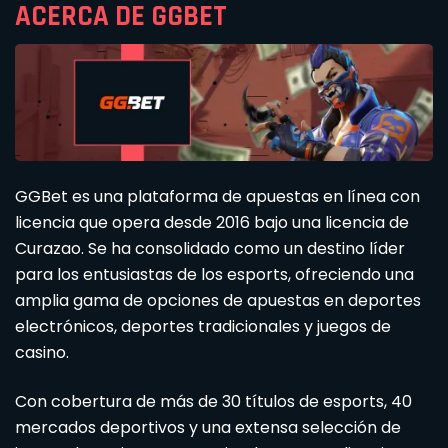
ACERCA DE GGBET
GGBet es una plataforma de apuestas en línea con
licencia que opera desde 2016 bajo una licencia de
Curazao. Se ha consolidado como un destino líder
para los entusiastas de los esports, ofreciendo una
amplia gama de opciones de apuestas en deportes
electrónicos, deportes tradicionales y juegos de
casino.
Con cobertura de más de 30 títulos de esports, 40
mercados deportivos y una extensa selección de