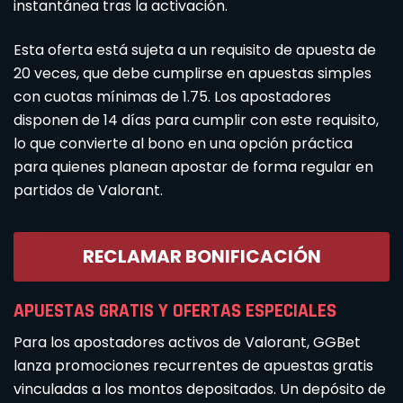
instantánea tras la activación.
Esta oferta está sujeta a un requisito de apuesta de
20 veces, que debe cumplirse en apuestas simples
con cuotas mínimas de 1.75. Los apostadores
disponen de 14 días para cumplir con este requisito,
lo que convierte al bono en una opción práctica
para quienes planean apostar de forma regular en
partidos de Valorant.
RECLAMAR BONIFICACIÓN
APUESTAS GRATIS Y OFERTAS ESPECIALES
Para los apostadores activos de Valorant, GGBet
lanza promociones recurrentes de apuestas gratis
vinculadas a los montos depositados. Un depósito de