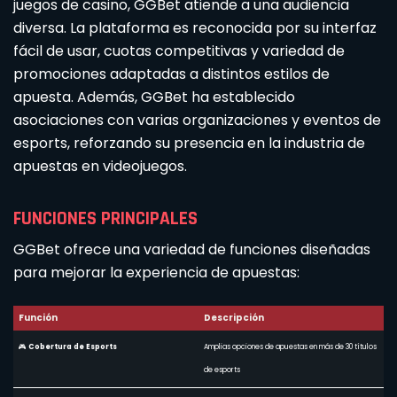
juegos de casino, GGBet atiende a una audiencia
diversa. La plataforma es reconocida por su interfaz
fácil de usar, cuotas competitivas y variedad de
promociones adaptadas a distintos estilos de
apuesta. Además, GGBet ha establecido
asociaciones con varias organizaciones y eventos de
esports, reforzando su presencia en la industria de
apuestas en videojuegos.
FUNCIONES PRINCIPALES
GGBet ofrece una variedad de funciones diseñadas
para mejorar la experiencia de apuestas:
Función
Descripción
🎮
Cobertura de Esports
Amplias opciones de apuestas en más de 30 títulos
de esports