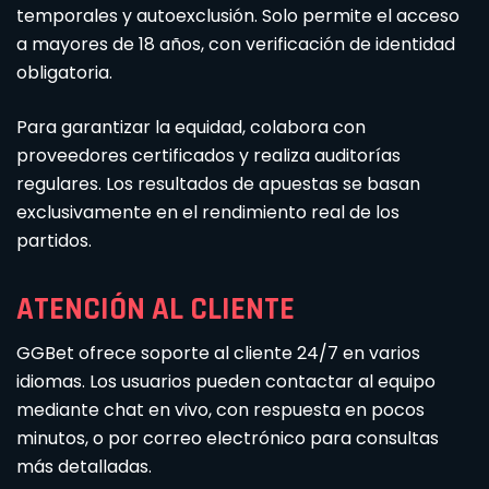
temporales y autoexclusión. Solo permite el acceso
a mayores de 18 años, con verificación de identidad
obligatoria.
Para garantizar la equidad, colabora con
proveedores certificados y realiza auditorías
regulares. Los resultados de apuestas se basan
exclusivamente en el rendimiento real de los
partidos.
ATENCIÓN AL CLIENTE
GGBet ofrece soporte al cliente 24/7 en varios
idiomas. Los usuarios pueden contactar al equipo
mediante chat en vivo, con respuesta en pocos
minutos, o por correo electrónico para consultas
más detalladas.