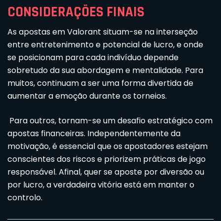
CONSIDERAÇÕES FINAIS
As apostas em Valorant situam-se na interseção
entre entretenimento e potencial de lucro, e onde
se posicionam para cada indivíduo depende
sobretudo da sua abordagem e mentalidade. Para
muitos, continuam a ser uma forma divertida de
aumentar a emoção durante os torneios.
Para outros, tornam-se um desafio estratégico com
apostas financeiras. Independentemente da
motivação, é essencial que os apostadores estejam
conscientes dos riscos e priorizem práticas de jogo
responsável. Afinal, quer se aposte por diversão ou
por lucro, a verdadeira vitória está em manter o
controlo.