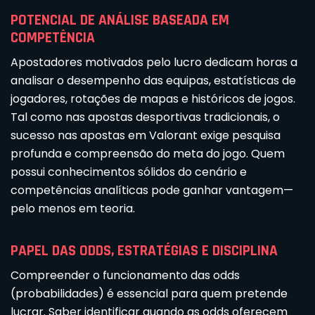
POTENCIAL DE ANÁLISE BASEADA EM
COMPETÊNCIA
Apostadores motivados pelo lucro dedicam horas a
analisar o desempenho das equipas, estatísticas de
jogadores, rotações de mapas e históricos de jogos.
Tal como nas apostas desportivas tradicionais, o
sucesso nas apostas em Valorant exige pesquisa
profunda e compreensão do meta do jogo. Quem
possui conhecimentos sólidos do cenário e
competências analíticas pode ganhar vantagem—
pelo menos em teoria.
PAPEL DAS ODDS, ESTRATÉGIAS E DISCIPLINA
Compreender o funcionamento das odds
(probabilidades) é essencial para quem pretende
lucrar. Saber identificar quando as odds oferecem