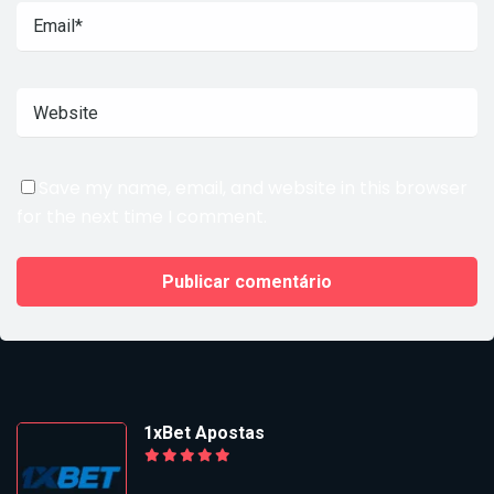
Save my name, email, and website in this browser
for the next time I comment.
1xBet Apostas