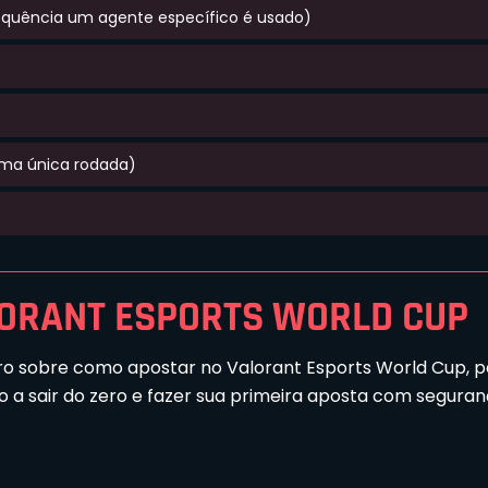
equência um agente específico é usado)
uma única rodada)
ORANT ESPORTS WORLD CUP
ro sobre como apostar no Valorant Esports World Cup, p
lo a sair do zero e fazer sua primeira aposta com segura