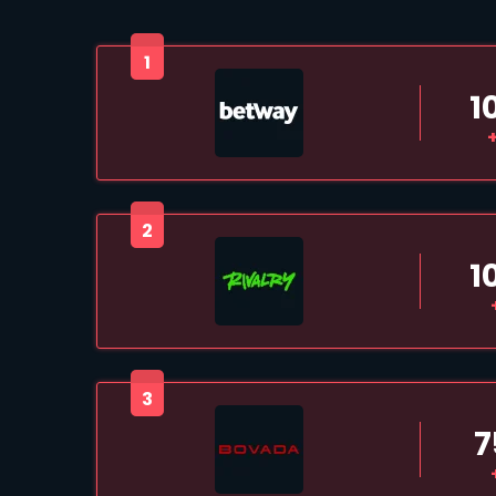
Visão Geral Atual das Odds do Valo
Onde Encontrar as Melhores Odds p
1
1
O que é o Valorant Esports World Cup?
Equipes do Valorant Esports World Cup
Equipes Classificadas por Região
Jogadores-Chave para Ficar de Ol
2
Calendário do Valorant Esports World 
1
Datas da Fase de Grupos
Cronograma dos Playoffs e da Gran
Formato do Valorant Esports World Cu
3
Fase de Grupos
7
Estilo da Chave dos Playoffs