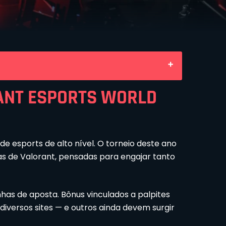
ANT ESPORTS WORLD
 esports de alto nível. O torneio deste ano
s de Valorant, pensadas para engajar tanto
as de aposta. Bônus vinculados a palpites
iversos sites — e outros ainda devem surgir