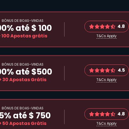
rant Esports World Cup
ara o Valorant Esports World Cup
BÔNUS DE BOAS-VINDAS
00% até $ 100
4.8
+ 100 Apostas grátis
T&Cs Apply
ho
BÓNUS DE BOAS-VINDAS
Cup
00% até $500
4.5
+ 30 Apostas Grátis
T&Cs Apply
de Final
p
BÔNUS DE BOAS-VINDAS
5% até $ 750
4.8
+ 50 Apostas Grátis
T&Cs Apply