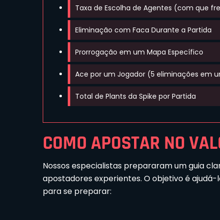
Taxa de Escolha de Agentes (com que fr
Eliminação com Faca Durante a Partida
Prorrogação em um Mapa Específico
Ace por um Jogador (5 eliminações em 
Total de Plants da Spike por Partida
COMO APOSTAR NO VAL
Nossos especialistas prepararam um guia cla
apostadores experientes. O objetivo é ajudá-
para se preparar: