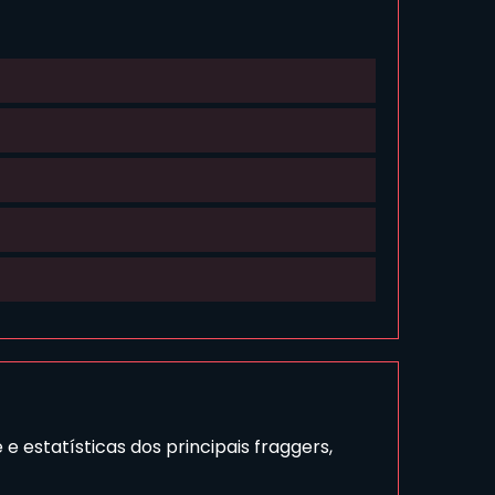
 estatísticas dos principais fraggers,