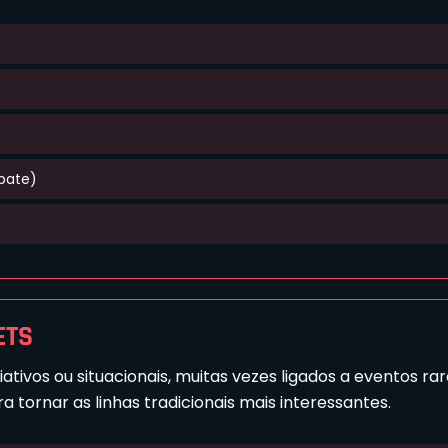
bate)
ETS
tivos ou situacionais, muitas vezes ligados a eventos rar
 tornar as linhas tradicionais mais interessantes.