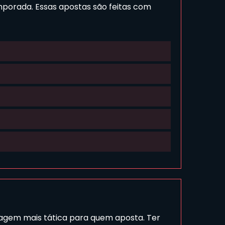
porada. Essas apostas são feitas com
dagem mais tática para quem aposta. Ter