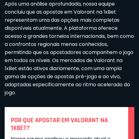
Após uma análise aprofundada, nossa equipe
Design do Site e Experiência do Usuário
concluiu que as apostas em Valorant na 1xBet
Bônus e Promoções para Apostadores de
representam uma das opções mais completas
Valorant
disponíveis atualmente. A plataforma oferece
Bônus de Boas-Vindas
acesso a grandes torneios internacionais, bem como
a confrontos regionais menos conhecidos,
Apostas Grátis e Ofertas Especiais
permitindo que os apostadores acompanhem o jogo
Códigos Promocionais
em todos os níveis. Os mercados de Valorant na
1xBet estão ativos diariamente, com uma ampla
Processo de Registro
gama de opções de apostas pré-jogo e ao vivo,
Como Registrar uma Conta
adaptadas especificamente ao ritmo acelerado do
Processo de Verificação
jogo.
Métodos de Pagamento
Como Depositar Fundos
POR QUE APOSTAR EM VALORANT NA
Como Sacar Seus Ganhos
1XBET?
Segurança e Jogo Justo
Nossa equipe analisou o mercado atual e