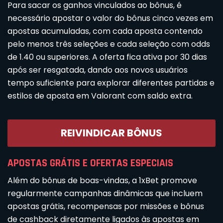
Para sacar os ganhos vinculados ao bônus, é
necessário apostar o valor do bônus cinco vezes em
apostas acumuladas, com cada aposta contendo
pelo menos três seleções e cada seleção com odds
de 1.40 ou superiores. A oferta fica ativa por 30 dias
após ser resgatada, dando aos novos usuários
tempo suficiente para explorar diferentes partidas e
estilos de aposta em Valorant com saldo extra.
REIVINDICAR BÔNUS
APOSTAS GRÁTIS E OFERTAS ESPECIAIS
Além do bônus de boas-vindas, a 1xBet promove
regularmente campanhas dinâmicas que incluem
apostas grátis, recompensas por missões e bônus
de cashback diretamente ligados às apostas em