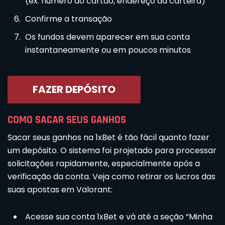
(ex: número do cartão, endereço da carteira)
Confirme a transação
Os fundos devem aparecer em sua conta
instantaneamente ou em poucos minutos
FAZER DEPÓSITO
COMO SACAR SEUS GANHOS
Sacar seus ganhos na 1xBet é tão fácil quanto fazer
um depósito. O sistema foi projetado para processar
solicitações rapidamente, especialmente após a
verificação da conta. Veja como retirar os lucros das
suas apostas em Valorant:
Acesse sua conta 1xBet e vá até a seção “Minha