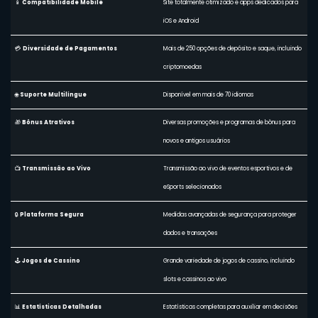
📱
Compatibilidade Mobile
Site totalmente otimizado e apps dedicados para
iOS e Android
💳
Diversidade de Pagamentos
Mais de 250 opções de depósito e saque, incluindo
criptomoedas
🌐
Suporte Multilíngue
Disponível em mais de 70 idiomas
🎁
Bônus Atrativos
Diversas promoções e programas de bônus para
novos e antigos usuários
📺
Transmissão ao Vivo
Transmissão ao vivo de eventos esportivos e de
eSports selecionados
🔒
Plataforma Segura
Medidas avançadas de segurança para proteger
dados e transações
🕹️
Jogos de Cassino
Grande variedade de jogos de cassino, incluindo
slots e cassinos ao vivo
📊
Estatísticas Detalhadas
Estatísticas completas para auxiliar em decisões