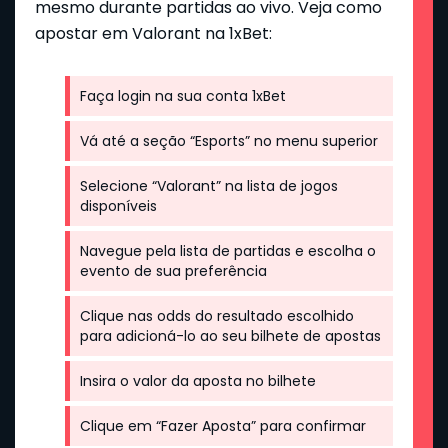
mesmo durante partidas ao vivo. Veja como
apostar em Valorant na 1xBet:
Faça login na sua conta 1xBet
Vá até a seção “Esports” no menu superior
Selecione “Valorant” na lista de jogos
disponíveis
Navegue pela lista de partidas e escolha o
evento de sua preferência
Clique nas odds do resultado escolhido
para adicioná-lo ao seu bilhete de apostas
Insira o valor da aposta no bilhete
Clique em “Fazer Aposta” para confirmar