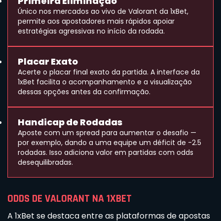
Primeira Eliminação
Único nos mercados ao vivo de Valorant da 1xBet,
permite aos apostadores mais rápidos apoiar
estratégias agressivas no início da rodada.
Placar Exato
Acerte o placar final exato da partida. A interface da
1xBet facilita o acompanhamento e a visualização
dessas opções antes da confirmação.
Handicap de Rodadas
Aposte com um spread para aumentar o desafio —
por exemplo, dando a uma equipe um déficit de -2.5
rodadas. Isso adiciona valor em partidas com odds
desequilibradas.
ODDS DE VALORANT NA 1XBET
A 1xBet se destaca entre as plataformas de apostas