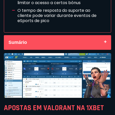
limitar o acesso a certos bônus
O tempo de resposta do suporte ao
cliente pode variar durante eventos de
eSports de pico
Sumário
Apostas em Valorant na 1xBet
Por Que Apostar em Valorant na 1xBet?
Como Apostar em Valorant?
Tipos de Apostas Disponíveis
Odds de Valorant na 1xBet
Sobre a 1xBet
APOSTAS EM VALORANT NA 1XBET
Principais Funcionalidades