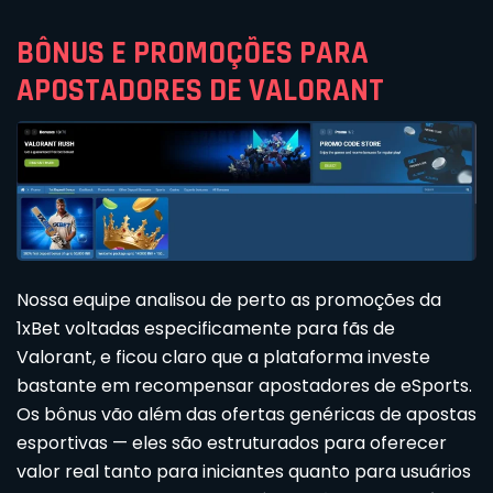
BÔNUS E PROMOÇÕES PARA
APOSTADORES DE VALORANT
Nossa equipe analisou de perto as promoções da
1xBet voltadas especificamente para fãs de
Valorant, e ficou claro que a plataforma investe
bastante em recompensar apostadores de eSports.
Os bônus vão além das ofertas genéricas de apostas
esportivas — eles são estruturados para oferecer
valor real tanto para iniciantes quanto para usuários