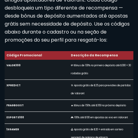
desbloqueia um tipo diferente de recompensa —
desde bônus de depósito aumentados até apostas
grátis sem necessidade de depósito. Use os códigos
abaixo durante o cadastro ou na seção de
promoções do seu perfil para resgatá-los:
Código Promocional
Descrição da Recompensa
VALOR300
💸 Bônus de 130% no primeiro depósito até $300 + 30
rodadas grátis
XPREDICT
🎯 Aposta grátis de $25 para previsões de partidas
de Valorant
FRAGBOOST
🔥 Bônus de 150% até $350 no próximo depósito
ESPORTS100
🎮 100% até $100 em apostas ao vivo em Valorant
1XGAMER
🕹️ Aposta grátis de $20 + entrada em sorteio
semanal de prêmios de eSports