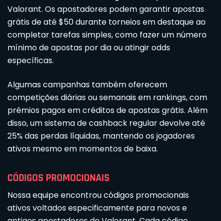
Valorant. Os apostadores podem garantir apostas
grátis de até $50 durante torneios em destaque ao
completar tarefas simples, como fazer um número
mínimo de apostas por dia ou atingir odds
específicas.
Algumas campanhas também oferecem
competições diárias ou semanais em rankings, com
prêmios pagos em créditos de apostas grátis. Além
disso, um sistema de cashback regular devolve até
25% das perdas líquidas, mantendo os jogadores
ativos mesmo em momentos de baixa.
CÓDIGOS PROMOCIONAIS
Nossa equipe encontrou códigos promocionais
ativos voltados especificamente para novos e
antigos apostadores de Valorant. Cada código