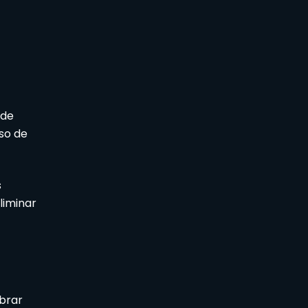
 de
so de
s
liminar
ibrar