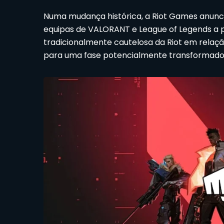
Numa mudança histórica, a Riot Games anunc
equipas de VALORANT e League of Legends a p
tradicionalmente cautelosa da Riot em relaçã
para uma fase potencialmente transformador