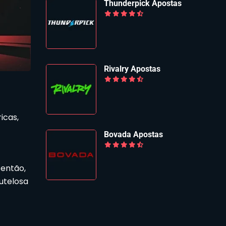
Thunderpick Apostas
Rivalry Apostas
icas,
Bovada Apostas
 então,
utelosa