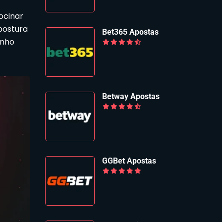
ocinar
postura
Bet365 Apostas
inho
Betway Apostas
GGBet Apostas