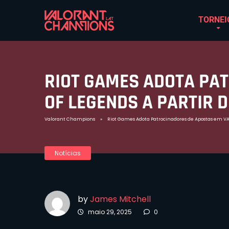
TORNEI
RIOT GAMES ADOTA PA
OF LEGENDS A PARTIR
Valorant Champions
»
Riot Games Adota Patrocinadores de Apostas em V
Notícias
by
James Mitchell
maio 29, 2025
0