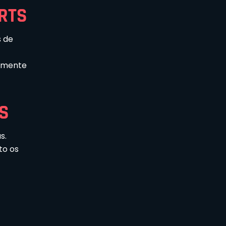
RTS
s de
vamente
S
s.
to os